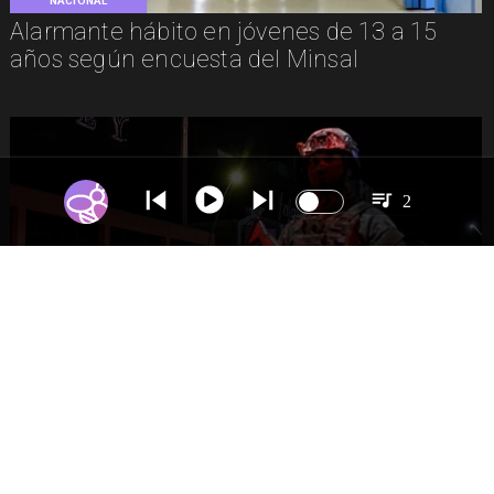
NACIONAL
Alarmante hábito en jóvenes de 13 a 15
años según encuesta del Minsal
2
NACIONAL
Gobierno evalúa nuevo estado de
excepción en barrios con alta criminalidad