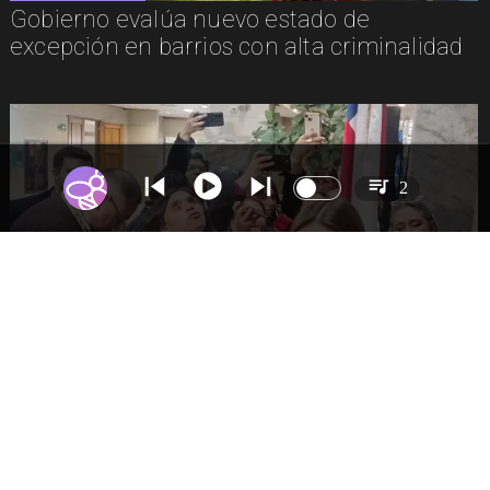
Gobierno evalúa nuevo estado de
excepción en barrios con alta criminalidad
2
NACIONAL
Senado envía cruce Campillai-Flores a
Comisión de Ética