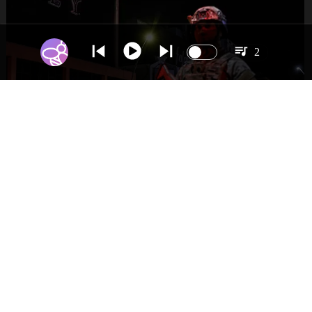
2
NACIONAL
Gobierno evalúa nuevo estado de
excepción en barrios con alta criminalidad