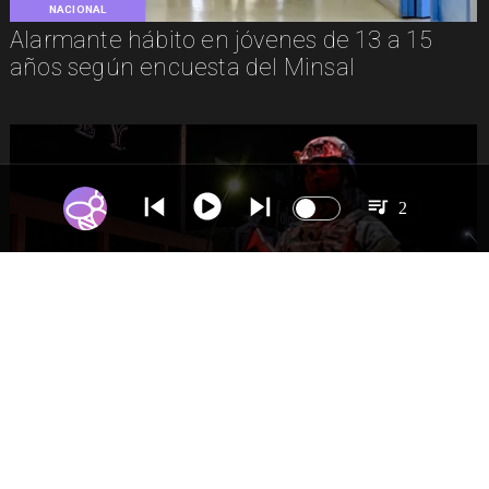
NACIONAL
Alarmante hábito en jóvenes de 13 a 15
años según encuesta del Minsal
2
NACIONAL
Gobierno evalúa nuevo estado de
excepción en barrios con alta criminalidad