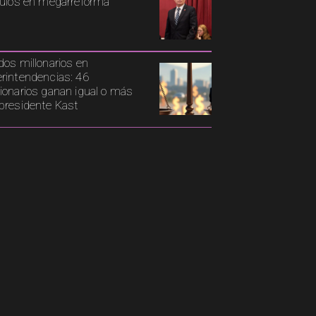
culos en megarreforma
dos millonarios en
rintendencias: 46
ionarios ganan igual o más
presidente Kast