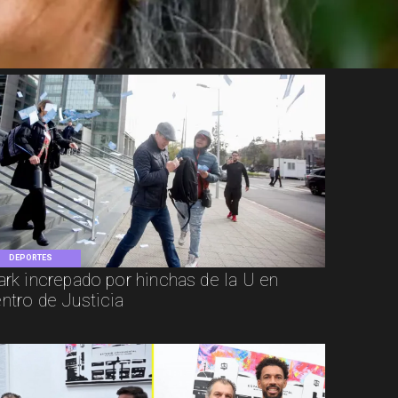
DEPORTES
ark increpado por hinchas de la U en
ntro de Justicia