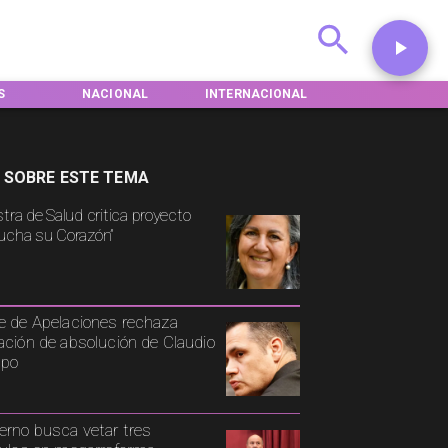
S
NACIONAL
INTERNACIONAL
DEPORTES
 SOBRE ESTE TEMA
stra de Salud critica proyecto
ucha su Corazón”
e de Apelaciones rechaza
ación de absolución de Claudio
spo
erno busca vetar tres