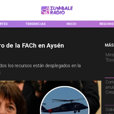
RTES
TENDENCIAS
INICIO
REGIONE
ro de la FACh en Aysén
MÁS
Mini
“Esc
dos los recursos están desplegados en la
.
Cort
anul
Cre
Gobi