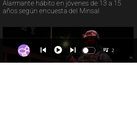
Alarmante hábito en jóvenes de 13 a 15
años según encuesta del Minsal
2
NACIONAL
Gobierno evalúa nuevo estado de
excepción en barrios con alta criminalidad