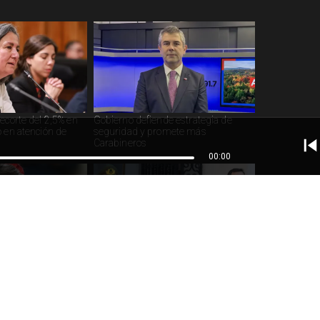
ecorte del 2,5% en
Gobierno defiende estrategia de
o en atención de
seguridad y promete más
Carabineros
00:00
ucación considera
459 detenidos en megaoperativo
comunas de Chile
policial en siete regiones