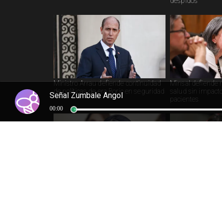
despidos
Ministro Arrau defiende continuidad
Minsal defiende r
de políticas de era Boric en seguridad
salud sin impact
Señal Zumbale Angol
pacientes
00:00
Ministra Lincolao genera controversia
Ministerio de Ed
por sociedades omitidas en
pausar SLEP en 
patrimonio