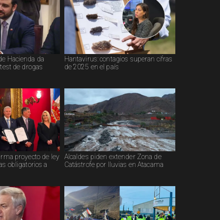
de Hacienda da
Hantavirus: contagios superan cifras
 test de drogas
de 2025 en el país
irma proyecto de ley
Alcaldes piden extender Zona de
as obligatorios a
Catástrofe por lluvias en Atacama