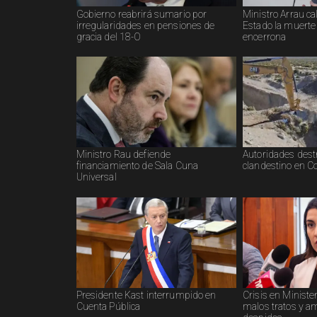
Gobierno reabrirá sumario por
Ministro Arrau cal
irregularidades en pensiones de
Estado la muerte
gracia del 18-O
encerrona
Ministro Rau defiende
Autoridades des
financiamiento de Sala Cuna
clandestino en C
Universal
Presidente Kast interrumpido en
Crisis en Ministe
Cuenta Pública
malos tratos y 