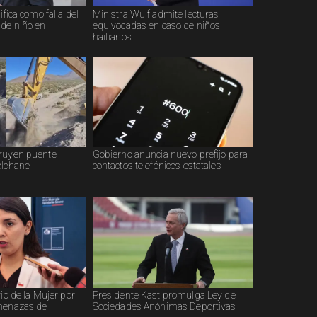
ifica como falla del
Ministra Wulf admite lecturas
 de niño en
equivocadas en caso de niños
haitianos
truyen puente
Gobierno anuncia nuevo prefijo para
olchane
contactos telefónicos estatales
rio de la Mujer por
Presidente Kast promulga Ley de
amenazas de
Sociedades Anónimas Deportivas