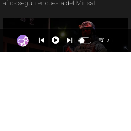
años según encuesta del Minsal
2
NACIONAL
Gobierno evalúa nuevo estado de
excepción en barrios con alta criminalidad