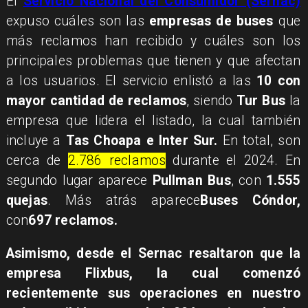
El
Servicio Nacional del Consumidor (Sernac)
expuso cuáles son las
empresas de buses
que
más reclamos han recibido y cuáles son los
principales problemas que tienen y que afectan
a los usuarios. El servicio enlistó a las
10 con
mayor cantidad de reclamos
, siendo
Tur Bus
la
empresa que lidera el listado, la cual también
incluye a
Tas Choapa e Inter Sur.
En total, son
cerca de
2.786 reclamos
durante el 2024. En
segundo lugar aparece
Pullman Bus
, con
1.555
quejas
. Más atrás aparece
Buses Cóndor,
con
697 reclamos.
Asimismo, desde el Sernac resaltaron que la
empresa
Flixbus,
la cual comenzó
recientemente sus operaciones en nuestro