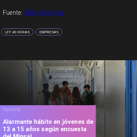
Fuente:
CNN Chile País
LEY 40 HORAS
EMPRESAS
Nacional
Alarmante hábito en jóvenes de
13 a 15 años según encuesta
del Minsal