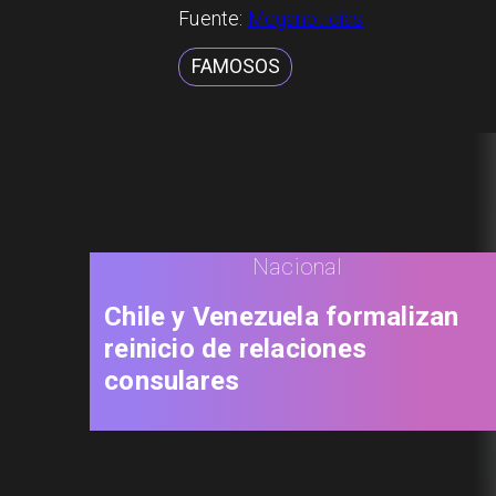
Fuente:
Meganoticias
FAMOSOS
Nacional
Chile y Venezuela formalizan
reinicio de relaciones
consulares