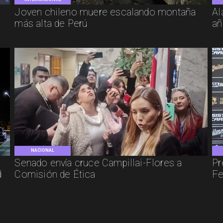
Joven chileno muere escalando montaña
Al
más alta de Perú
añ
NACIONAL
Senado envía cruce Campillai-Flores a
Pr
d
Comisión de Ética
Fe