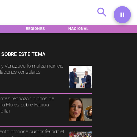
REGIONES
NACIONAL
INTERNACIONA
 SOBRE ESTE TEMA
 y Venezuela formalizan reinicio
elaciones consulares
antes rechazan dichos de
la Flores sobre Fabiola
illai
ecto propone sumar feriado el