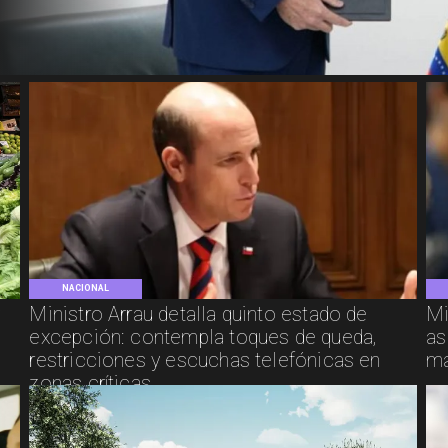
NACIONAL
y
Ministro Arrau detalla quinto estado de
Mi
excepción: contempla toques de queda,
as
restricciones y escuchas telefónicas en
ma
zonas críticas