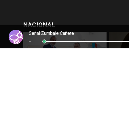
NACIONAL
Señal Zumbale Cañete
--
Chile y Venezuela formalizan reinicio
Feriante
de relaciones consulares
Flores s