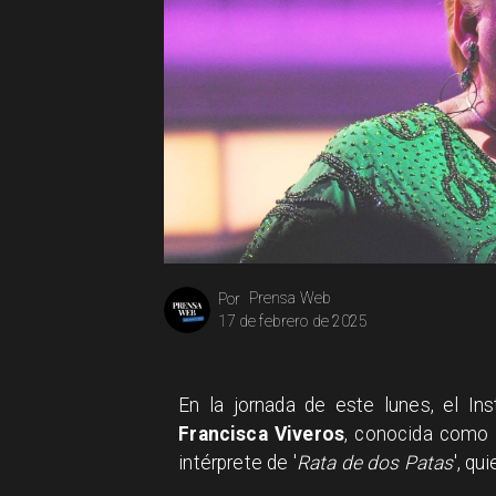
Prensa Web
Por
17 de febrero de 2025
En la jornada de este lunes, el In
Francisca Viveros
, conocida como 
intérprete de '
Rata de dos Patas
', qu