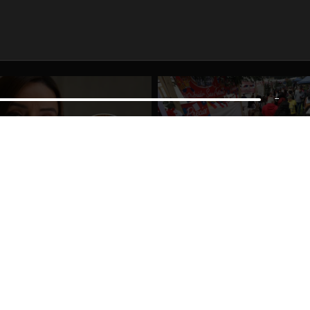
--
s rechazan dichos de Camila
Proyecto propone sumar fer
obre Fabiola Campillai
17 de septiembre para Fiest
Patrias