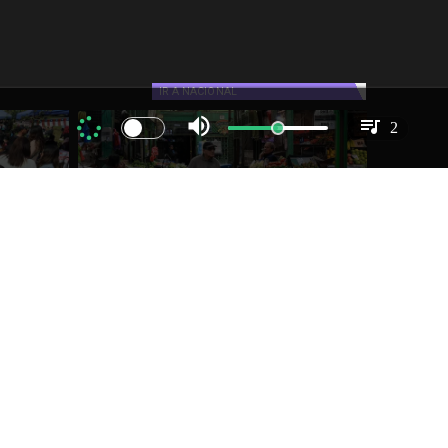
IR A
NACIONAL
2
iado el
IPC de julio aumenta 0,1% por
as
alimentos y vivienda