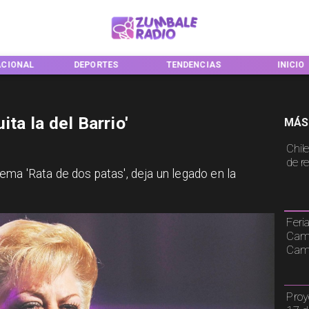
ACIONAL
DEPORTES
TENDENCIAS
INICIO
ita la del Barrio'
MÁS
Chile
de r
ma 'Rata de dos patas', deja un legado en la
Feri
Cami
Camp
Proy