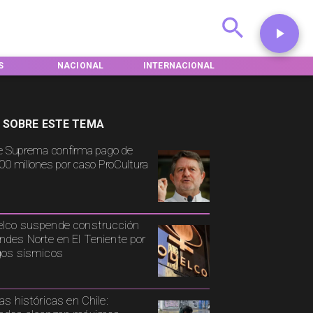
S
NACIONAL
INTERNACIONAL
DEPORTES
 SOBRE ESTE TEMA
e Suprema confirma pago de
00 millones por caso ProCultura
lco suspende construcción
ndes Norte en El Teniente por
gos sísmicos
ias históricas en Chile: