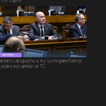
 mil cupos
NACIONAL
bierno despacha a ley la megarreforma:
caldes recurrirán al TC