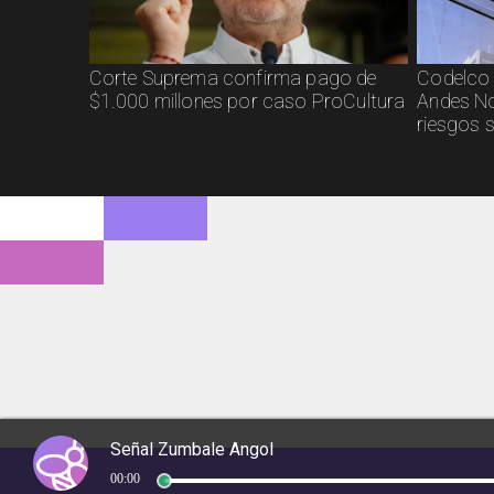
Corte Suprema confirma pago de
Codelco 
$1.000 millones por caso ProCultura
Andes No
riesgos 
Señal Zumbale Angol
00:00