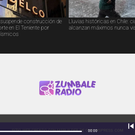
suspende construcción de
Lluvias históricas en Chile: 
rte en El Teniente por
alcanzan máximos nunca vi
sísmicos
SITIO WEB CREADO CON MSBUILDER DE CMS-MSPRESS.COM
00:00