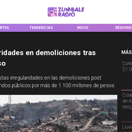
RTES
TENDENCIAS
INICIO
REGIONE
aridades en demoliciones tras
MÁS
so
Cort
$1.0
stas irregularidades en las demoliciones post
ondos públicos por más de 1.100 millones de pesos.
Code
de A
ries
Lluv