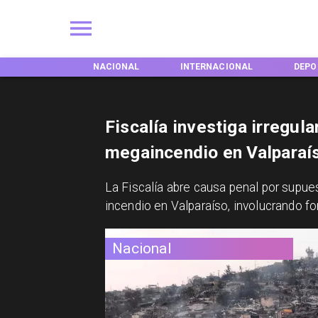
EGIONES
NACIONAL
INTERNACIONAL
DEPO
Fiscalía investiga irregul
megaincendio en Valparaí
La Fiscalía abre causa penal por supue
incendio en Valparaíso, involucrando f
Nacional