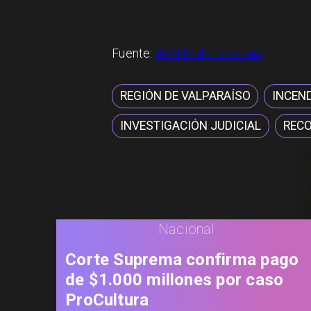
Fuente:
ADN Radio Nacional
REGIÓN DE VALPARAÍSO
INCEN
INVESTIGACIÓN JUDICIAL
REC
Nacional
Corte Suprema confirma pago
de $1.000 millones por caso
ProCultura