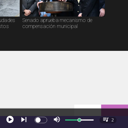
ciudades
Senado aprueba mecanismo de
stos
compensación municipal
2