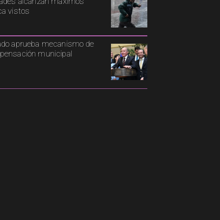
ades alcanzan máximos
a vistos
ado aprueba mecanismo de
ensación municipal