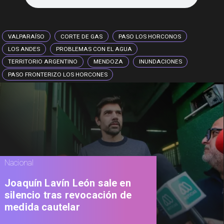
VALPARAÍSO
CORTE DE GAS
PASO LOS HORCONOS
LOS ANDES
PROBLEMAS CON EL AGUA
TERRITORIO ARGENTINO
MENDOZA
INUNDACIONES
PASO FRONTERIZO LOS HORCONES
Nacional
Joaquín Lavín León sale en
silencio tras revocación de
medida cautelar