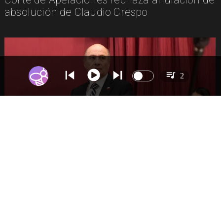
absolución de Claudio Crespo
2
NACIONAL
Gobierno busca vetar tres artículos en
megarreforma