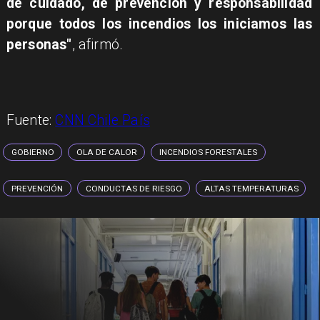
de cuidado, de prevención y responsabilidad
porque todos los incendios los iniciamos las
personas"
, afirmó.
Fuente:
CNN Chile País
GOBIERNO
OLA DE CALOR
INCENDIOS FORESTALES
PREVENCIÓN
CONDUCTAS DE RIESGO
ALTAS TEMPERATURAS