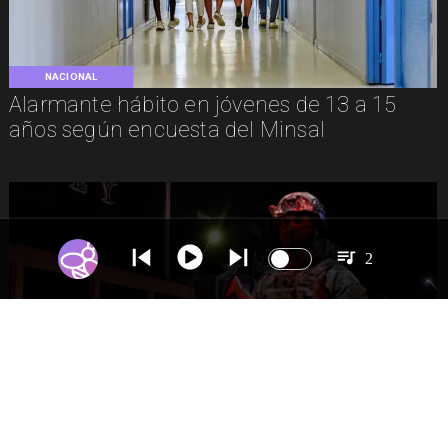
NACIONAL
Alarmante hábito en jóvenes de 13 a 15
años según encuesta del Minsal
2
NACIONAL
Gobierno evalúa nuevo estado de