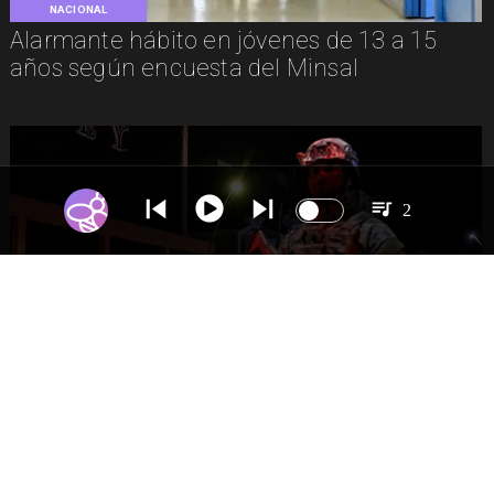
NACIONAL
Alarmante hábito en jóvenes de 13 a 15
años según encuesta del Minsal
2
NACIONAL
Gobierno evalúa nuevo estado de
excepción en barrios con alta criminalidad