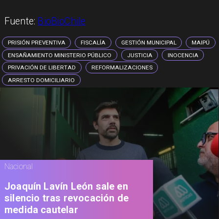
Fuente:
BioBioChile
PRISIÓN PREVENTIVA
FISCALÍA
GESTIÓN MUNICIPAL
MAIPÚ
ENSAÑAMIENTO MINISTERIO PÚBLICO
JUSTICIA
INOCENCIA
PRIVACIÓN DE LIBERTAD
REFORMALIZACIONES
ARRESTO DOMICILIARIO
Nacional
Joaquín Lavín León sale en
silencio tras revocación de
medida cautelar