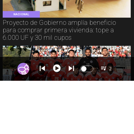
NACIONAL
Proyecto de Gobierno amplía beneficio
para comprar primera vivienda: tope a
6.000 UF y 30 mil cupos
2
DEPORTES
La Roja enfrentará a los anfitriones del
Mundial 2026