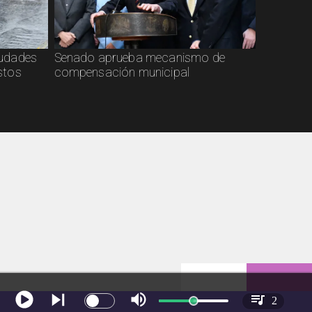
ciudades
Senado aprueba mecanismo de
stos
compensación municipal
2