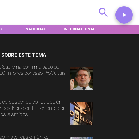
S
NACIONAL
INTERNACIONAL
DEPORTES
 SOBRE ESTE TEMA
e Suprema confirma pago de
00 millones por caso ProCultura
lco suspende construcción
ndes Norte en El Teniente por
gos sísmicos
ias históricas en Chile: