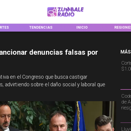
RTES
TENDENCIAS
INICIO
REGIONE
ancionar denuncias falsas por
MÁS
Cort
$1.0
ativa en el Congreso que busca castigar
, advirtiendo sobre el daño social y laboral que
Code
de A
ries
Lluv