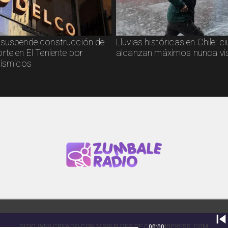
suspende construcción de
Lluvias históricas en Chile: 
rte en El Teniente por
alcanzan máximos nunca vi
sísmicos
SITIO WEB CREADO CON MSBUILDER DE CMS-MSPRESS.COM
00:00