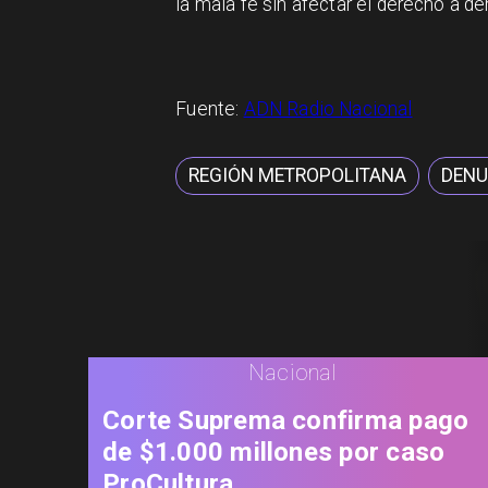
la mala fe sin afectar el derecho a d
Fuente:
ADN Radio Nacional
REGIÓN METROPOLITANA
DENU
Nacional
Corte Suprema confirma pago
de $1.000 millones por caso
ProCultura