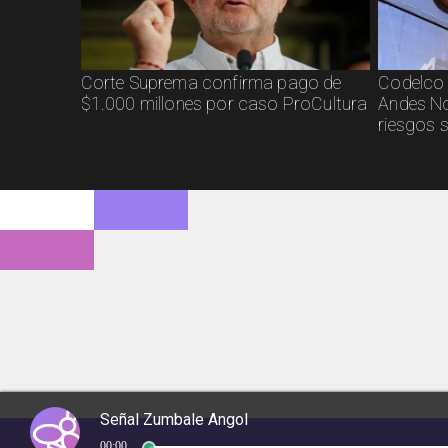
Corte Suprema confirma pago de
Codelco 
$1.000 millones por caso ProCultura
Andes No
riesgos 
Señal Zumbale Angol
00:00