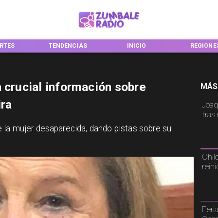
RTES
TENDENCIAS
INICIO
REGIONE
 crucial información sobre
MÁS
ira
Joaq
tras
 la mujer desaparecida, dando pistas sobre su
Chil
rein
Feri