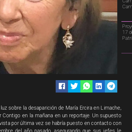
Cami
Camp
Proy
17 d
Patr
 luz sobre la desaparición de María Ercira en Limache,
r Contigo en la mañana en un reportaje. Un supuesto
 vista por última vez se habría puesto en contacto con
iembre del año pasado, asegurando que sus jefes le