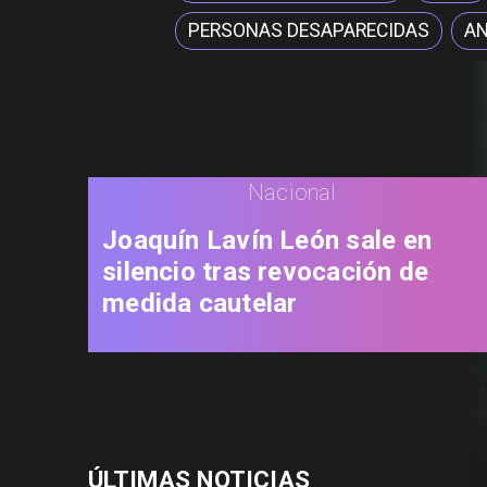
PERSONAS DESAPARECIDAS
AN
Nacional
Joaquín Lavín León sale en
silencio tras revocación de
medida cautelar
ÚLTIMAS NOTICIAS