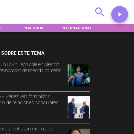
S
NACIONAL
INTERNACIONAL
DEPORTES
 SOBRE ESTE TEMA
uín Lavín León sale en silencio
 revocación de medida cautelar
e y Venezuela formalizan
icio de relaciones consulares
antes rechazan dichos de