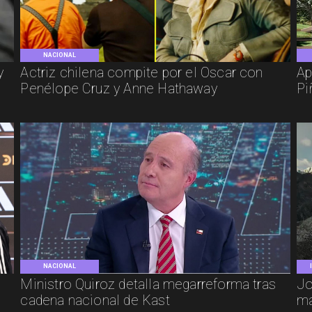
NACIONAL
y
Actriz chilena compite por el Oscar con
Ap
Penélope Cruz y Anne Hathaway
Pi
NACIONAL
e
Ministro Quiroz detalla megarreforma tras
Jo
cadena nacional de Kast
má