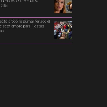
la Flores sobre Fabiola
illai
ecto propone sumar feriado el
e septiembre para Fiestas
ias