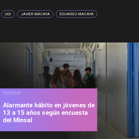
UDI
JAVIER MACAYA
EDUARDO MACAYA
Nacional
Alarmante hábito en jóvenes de
13 a 15 años según encuesta
del Minsal