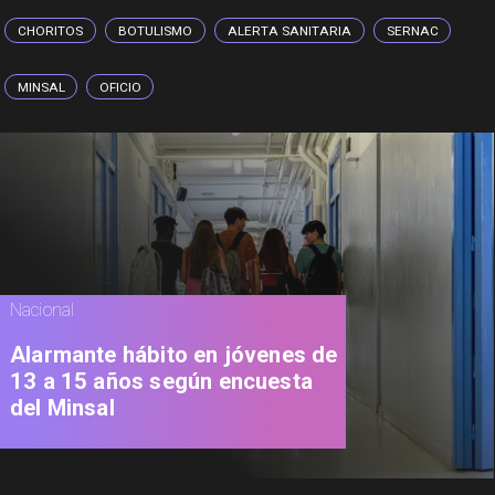
CHORITOS
BOTULISMO
ALERTA SANITARIA
SERNAC
MINSAL
OFICIO
Nacional
Alarmante hábito en jóvenes de
13 a 15 años según encuesta
del Minsal