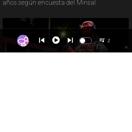
años según encuesta del Minsal
2
NACIONAL
Gobierno evalúa nuevo estado de
excepción en barrios con alta criminalidad