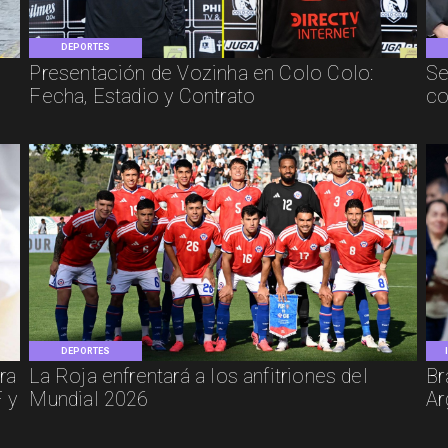
DEPORTES
Presentación de Vozinha en Colo Colo:
Se
Fecha, Estadio y Contrato
co
DEPORTES
ra
La Roja enfrentará a los anfitriones del
Br
 y
Mundial 2026
Ar