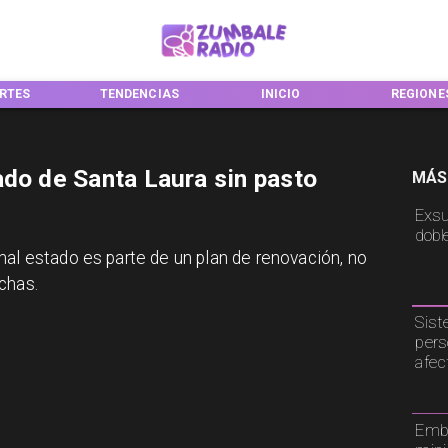
RTES
TENDENCIAS
INICIO
REGIONE
ado de Santa Laura sin pasto
MÁS
Exsu
dobl
mal estado es parte de un plan de renovación, no
chas.
Sist
pers
afec
Emba