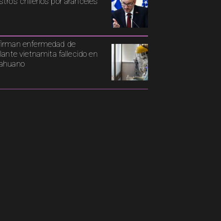
stros chilenos por aranceles
irman enfermedad de
ulante vietnamita fallecido en
cahuano