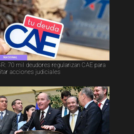
NACIONAL
R: 70 mil deudores regularizan CAE para
itar acciones judiciales