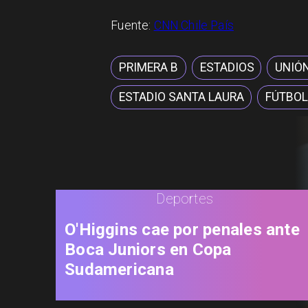
Fuente:
CNN Chile País
PRIMERA B
ESTADIOS
UNIÓ
ESTADIO SANTA LAURA
FÚTBOL
Deportes
O'Higgins cae por penales ante
Boca Juniors en Copa
Sudamericana