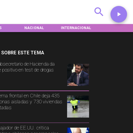
S
NACIONAL
INTERNACIONAL
DEPORTES
 SOBRE ESTE TEMA
bsecretario de Hacienda da
e positivo en test de drogas
ema frontal en Chile deja 435
onas aisladas y 730 viviendas
tadas
jador de EE.UU. critica