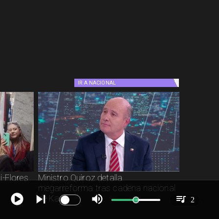
IR A
NACIONAL
i-Flores
Ministro Quiroz detalla
megarreforma tras cadena nacional
de Kast
2