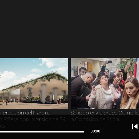
 creación del Parque
Senado envía cruce Campilla
n Piñera con inversión de $4
a Comisión de Ética
nes
00:00