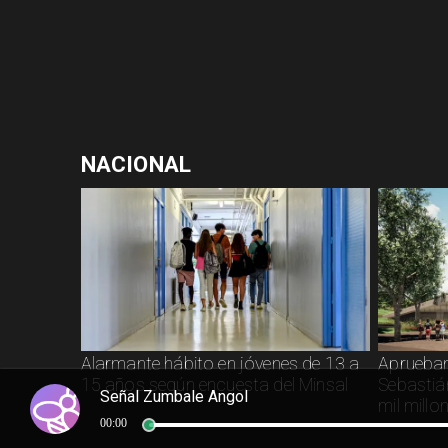
NACIONAL
Alarmante hábito en jóvenes de 13 a
Aprueban
15 años según encuesta del Minsal
Sebastiá
Señal Zumbale Angol
mil millo
00:00