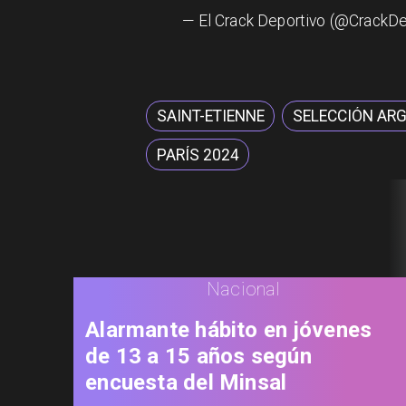
— El Crack Deportivo (@CrackDe
SAINT-ETIENNE
SELECCIÓN AR
PARÍS 2024
Nacional
Alarmante hábito en jóvenes
de 13 a 15 años según
encuesta del Minsal