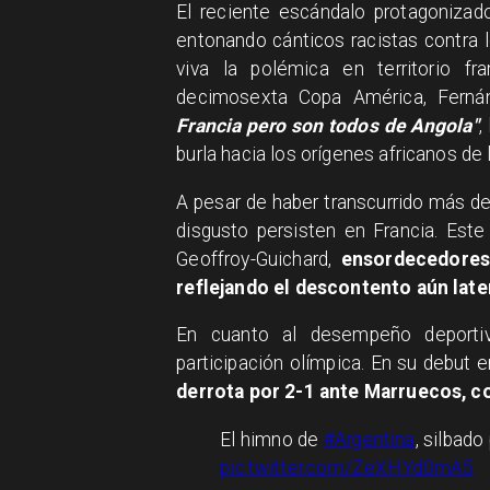
El reciente escándalo protagonizad
entonando cánticos racistas contra 
viva la polémica en territorio f
decimosexta Copa América, Fern
Francia pero son todos de Angola"
,
burla hacia los orígenes africanos de 
A pesar de haber transcurrido más d
disgusto persisten en Francia. Este
Geoffroy-Guichard,
ensordecedores 
reflejando el descontento aún late
En cuanto al desempeño deporti
participación olímpica. En su debut e
derrota por 2-1 ante Marruecos, c
El himno de
#Argentina
, silbado
pic.twitter.com/ZeXHYd0mA5