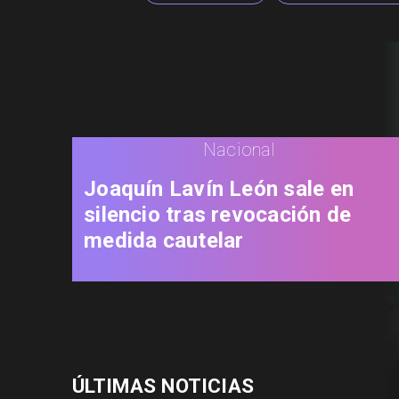
Nacional
Joaquín Lavín León sale en
silencio tras revocación de
medida cautelar
ÚLTIMAS NOTICIAS