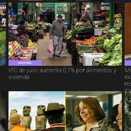
NACIONAL
IPC de julio aumenta 0,1% por alimentos y
Mi
vivienda
ex
re
zo