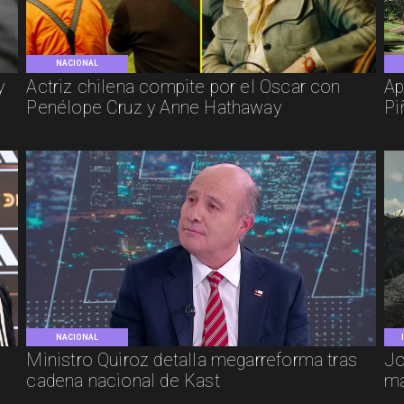
NACIONAL
y
Actriz chilena compite por el Oscar con
Ap
Penélope Cruz y Anne Hathaway
Pi
NACIONAL
e
Ministro Quiroz detalla megarreforma tras
Jo
cadena nacional de Kast
má