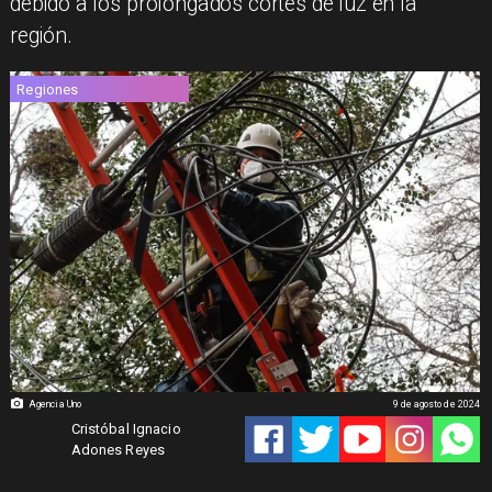
debido a los prolongados cortes de luz en la
región.
Regiones
Agencia Uno
9 de agosto de 2024
Cristóbal Ignacio
Adones Reyes