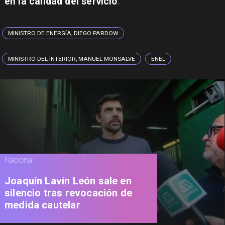
en la calidad del servicio
.
MINISTRO DE ENERGÍA, DIEGO PARDOW
MINISTRO DEL INTERIOR, MANUEL MONSALVE
ENEL
Nacional
Joaquín Lavín León sale en
silencio tras revocación de
medida cautelar