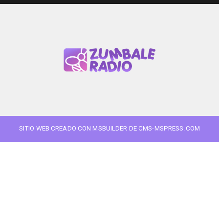
SITIO WEB CREADO CON MSBUILDER DE CMS-MSPRESS.COM