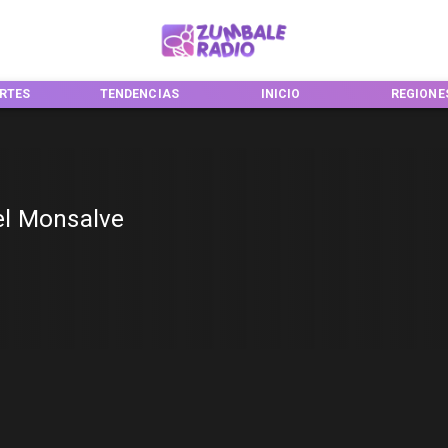
RTES
TENDENCIAS
INICIO
REGIONE
uel Monsalve