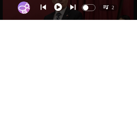
2
NACIONAL
Gobierno busca vetar tres artículos en
megarreforma