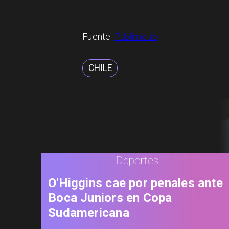
Fuente:
Publimetro
CHILE
Deportes
O'Higgins cae por penales ante
Boca Juniors en Copa
Sudamericana