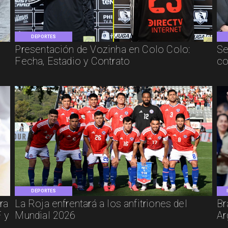
DEPORTES
Presentación de Vozinha en Colo Colo:
Se
Fecha, Estadio y Contrato
co
DEPORTES
ra
La Roja enfrentará a los anfitriones del
Br
 y
Mundial 2026
Ar