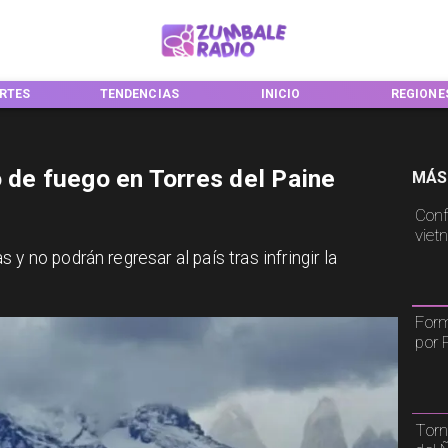
NDENCIAS
INICIO
REGIONES
NACI
o de fuego en Torres del Paine
MÁS
Conf
viet
y no podrán regresar al país tras infringir la
Form
por 
Torn