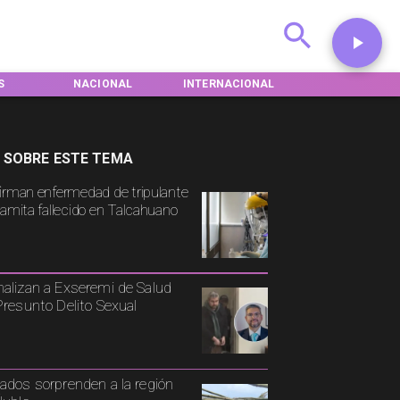
ONAL
INTERNACIONAL
DEPORTES
TENDENCI
 SOBRE ESTE TEMA
irman enfermedad de tripulante
namita fallecido en Talcahuano
alizan a Exseremi de Salud
Presunto Delito Sexual
ados sorprenden a la región