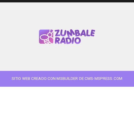
SITIO WEB CREADO CON MSBUILDER DE CMS-MSPRESS.COM