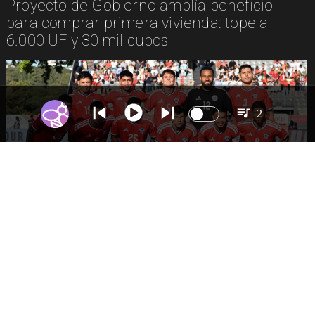
Proyecto de Gobierno amplía beneficio
para comprar primera vivienda: tope a
6.000 UF y 30 mil cupos
2
DEPORTES
La Roja enfrentará a los anfitriones del
Mundial 2026