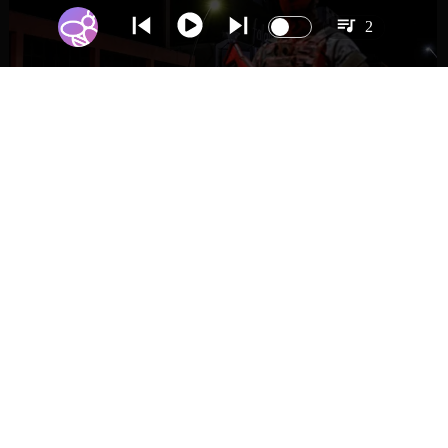
2
NACIONAL
Gobierno evalúa nuevo estado de
excepción en barrios con alta criminalidad