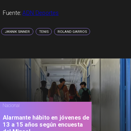
Fuente:
ADN Deportes
JANNIK SINNER
TENIS
ROLAND GARROS
Nacional
Alarmante hábito en jóvenes de
13 a 15 años según encuesta