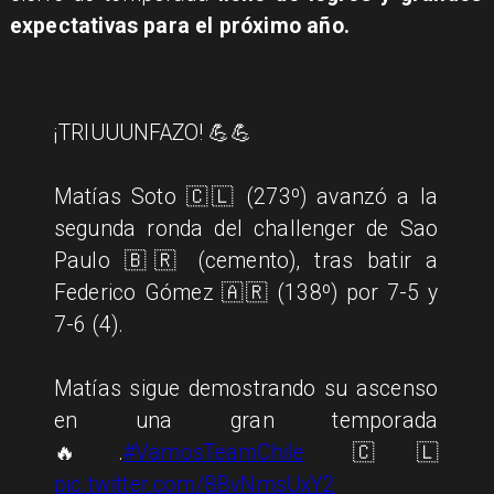
expectativas para el próximo año.
¡TRIUUUNFAZO! 💪💪
Matías Soto 🇨🇱 (273º) avanzó a la
segunda ronda del challenger de Sao
Paulo 🇧🇷 (cemento), tras batir a
Federico Gómez 🇦🇷 (138º) por 7-5 y
7-6 (4).
Matías sigue demostrando su ascenso
en una gran temporada
🔥.
#VamosTeamChile
🇨🇱
pic.twitter.com/8BvNmsUxY2