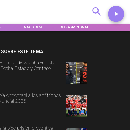
S
NACIONAL
INTERNACIONAL
DEPORTES
 SOBRE ESTE TEMA
entación de Vozinha en Colo
: Fecha, Estadio y Contrato
oja enfrentará a los anfitriones
Mundial 2026
alía pide prisión preventiva