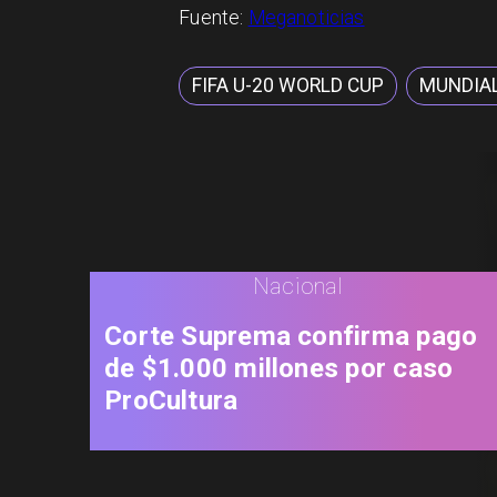
Fuente:
Meganoticias
FIFA U-20 WORLD CUP
MUNDIAL
Nacional
Corte Suprema confirma pago
de $1.000 millones por caso
ProCultura