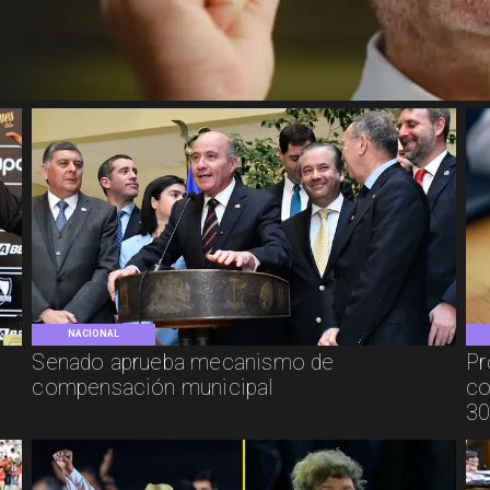
NACIONAL
Senado aprueba mecanismo de
Pr
compensación municipal
co
30