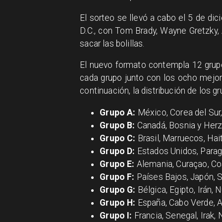
El sorteo se llevó a cabo el 5 de d
D.C., con Tom Brady, Wayne Gretzky
sacar las bolillas.
El nuevo formato contempla 12 grup
cada grupo junto con los ocho mejore
continuación, la distribución de los gr
Grupo A:
México, Corea del Sur,
Grupo B:
Canadá, Bosnia y Herze
Grupo C:
Brasil, Marruecos, Hait
Grupo D:
Estados Unidos, Paragu
Grupo E:
Alemania, Curaçao, Cos
Grupo F:
Países Bajos, Japón, 
Grupo G:
Bélgica, Egipto, Irán,
Grupo H:
España, Cabo Verde, A
Grupo I:
Francia, Senegal, Irak,