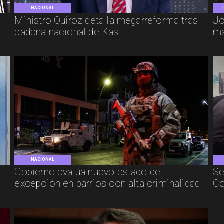
NACIONAL
e
Ministro Quiroz detalla megarreforma tras
Jo
cadena nacional de Kast
má
NACIONAL
Gobierno evalúa nuevo estado de
Se
excepción en barrios con alta criminalidad
Co