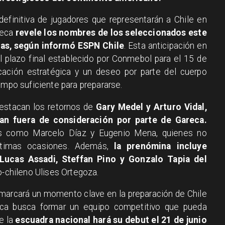
definitiva de jugadores que representarán a Chile en
reca
revele los nombres de los seleccionados este
ras, según informó ESPN Chile
. Esta anticipación en
l plazo final establecido por Conmebol para el 15 de
icación estratégica y un deseo por parte del cuerpo
empo suficiente para prepararse.
estacan los retornos de
Gary Medel y Arturo Vidal,
ían fuera de consideración por parte de Gareca.
s como Marcelo Díaz y Eugenio Mena, quienes no
ltimas ocasiones. Además,
la prenómina incluye
Lucas Assadi, Steffan Pino y Gonzalo Tapia del
no-chileno Ulises Ortegoza.
va marcará un momento clave en la preparación de Chile
eca busca formar un equipo competitivo que pueda
e la
escuadra nacional hará su debut el 21 de junio