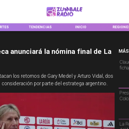
TENDENCIAS
INICIO
REGIONES
ca anunciará la nómina final de La
MÁS
Claud
fich
tacan los retornos de Gary Medel y Arturo Vidal, dos
e consideración por parte del estratega argentino..
Pres
Colo
La R