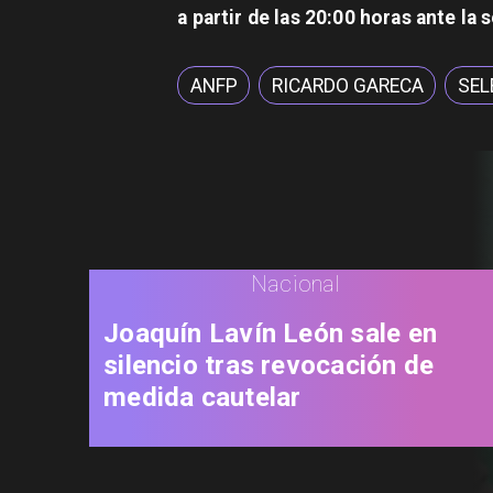
a partir de las 20:00 horas ante l
ANFP
RICARDO GARECA
SEL
Nacional
Joaquín Lavín León sale en
silencio tras revocación de
medida cautelar