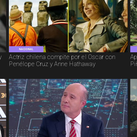
NACIONAL
y
Actriz chilena compite por el Oscar con
Ap
Penélope Cruz y Anne Hathaway
Pi