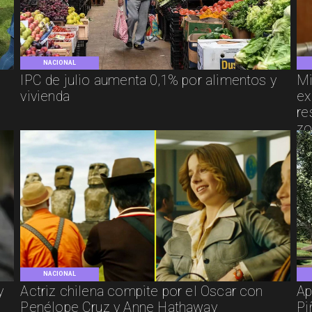
NACIONAL
IPC de julio aumenta 0,1% por alimentos y
Mi
vivienda
ex
re
zo
NACIONAL
y
Actriz chilena compite por el Oscar con
Ap
Penélope Cruz y Anne Hathaway
Pi