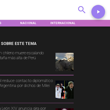
S
NACIONAL
INTERNACIONAL
DEPORTES
 SOBRE ESTE TEMA
n chileno muere escalando
aña más alta de Perú
il reduce contacto diplomático
Argentina por dichos de Milei
 León XIV anuncia gira por