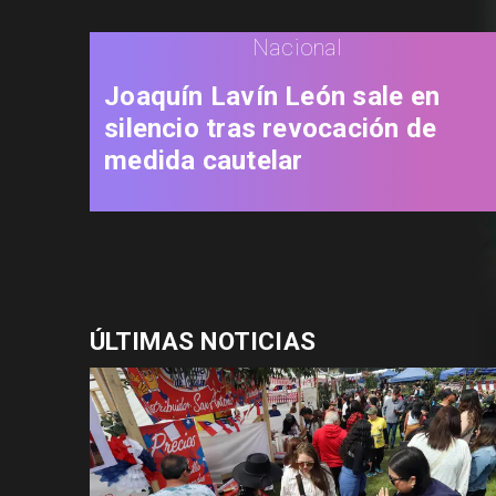
Nacional
Joaquín Lavín León sale en
silencio tras revocación de
medida cautelar
ÚLTIMAS NOTICIAS