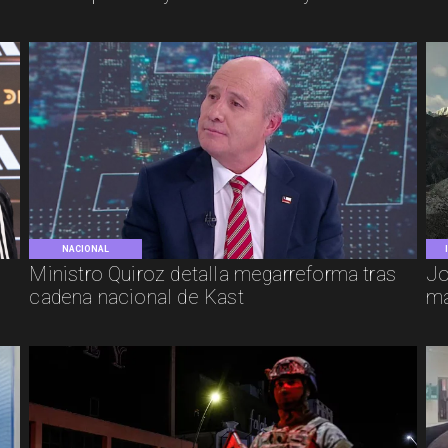
NACIONAL
e
Ministro Quiroz detalla megarreforma tras
Jo
cadena nacional de Kast
má