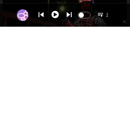
2
NACIONAL
Gobierno evalúa nuevo estado de
excepción en barrios con alta criminalidad