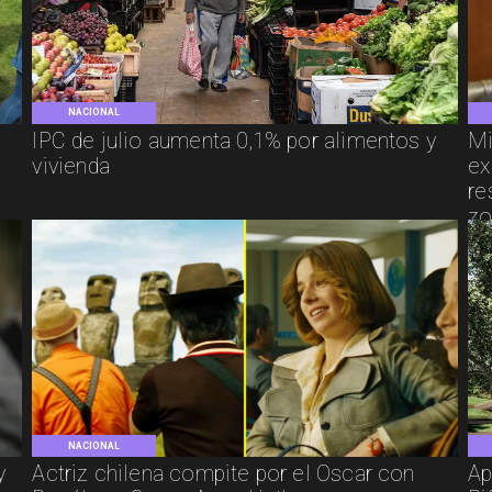
NACIONAL
IPC de julio aumenta 0,1% por alimentos y
Mi
vivienda
ex
re
zo
NACIONAL
y
Actriz chilena compite por el Oscar con
Ap