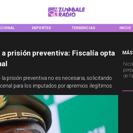
ACIONAL
DEPORTES
TENDENCIAS
INICIO
a prisión preventiva: Fiscalía opta
MÁS
nal
Nico
perp
de N
a prisión preventiva no es necesaria, solicitando
incenal para los imputados por apremios ilegítimos.