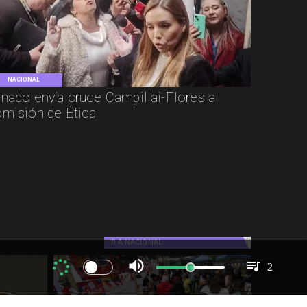
NACIONAL
nado envía cruce Campillai-Flores a
misión de Ética
IR A
NACIONAL
2