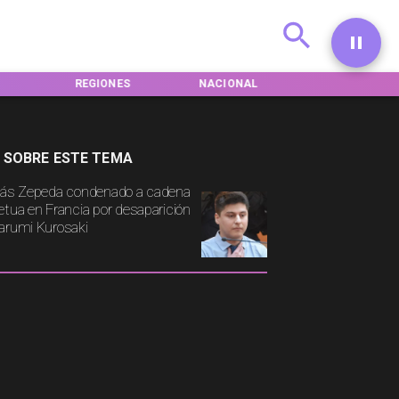
REGIONES
NACIONAL
INTERNACIONA
 SOBRE ESTE TEMA
lás Zepeda condenado a cadena
etua en Francia por desaparición
arumi Kurosaki