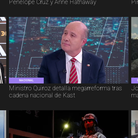
Penélope Cruz y Anne Hathaway
Pi
NACIONAL
e
Ministro Quiroz detalla megarreforma tras
Jo
cadena nacional de Kast
má