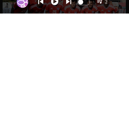
2
DEPORTES
La Roja enfrentará a los anfitriones del
Mundial 2026