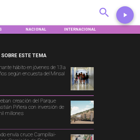
NACIONAL
INTERNACIONAL
DEPORTES
 SOBRE ESTE TEMA
mante hábito en jóvenes de 13 a
ños según encuesta del Minsal
eban creación del Parque
stián Piñera con inversión de
il millones
do envía cruce Campillai-