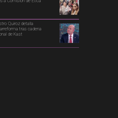
es a Comisión de Ética
stro Quiroz detalla
rreforma tras cadena
onal de Kast