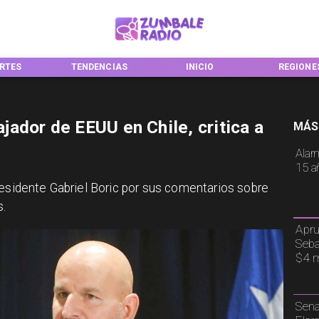
TENDENCIAS
INICIO
REGIONES
ador de EEUU en Chile, critica a
MÁS
Alar
15 a
residente Gabriel Boric por sus comentarios sobre
s.
Apru
Seba
$4 m
Sena