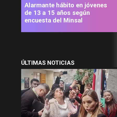
Alarmante hábito en jóvenes
de 13 a 15 años según
encuesta del Minsal
ÚLTIMAS NOTICIAS