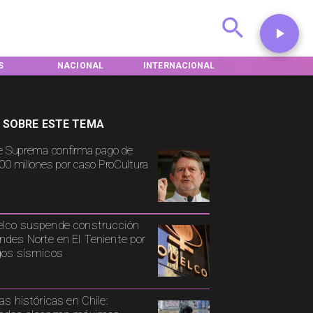
NACIONAL
INTERNACIONAL
DEPORTES
 SOBRE ESTE TEMA
e Suprema confirma pago de
00 millones por caso ProCultura
lco suspende construcción
ndes Norte en El Teniente por
gos sísmicos
ias históricas en Chile: