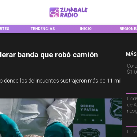
TENDENCIAS
INICIO
REGIONES
iderar banda que robó camión
MÁS
Cort
$1.0
co donde los delincuentes sustrajeron más de 11 mil
Code
de A
ries
Lluv