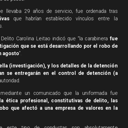
e llevaba 29 años de servicio, fue ordenada tras
ivas
que habrían establecido vínculos entre la
s.
Delito Carolina Leitao indicó que “la carabinera
fue
tigación que se está desarrollando por el robo de
en agosto
”.
lla (investigación), y los detalles de la detención
an se entregarán en el control de detención (a
autoridad.
ó mediante un comunicado que la uniformada fue
la ética profesional, constitutivas de delito, las
robo que afectó a una empresa de valores en la
que este tipo de conductas son absolutamente