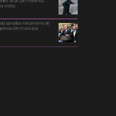
ades alcanzan máximos
a vistos
ado aprueba mecanismo de
ensación municipal