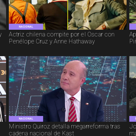
NACIONAL
y
Actriz chilena compite por el Oscar con
Ap
Penélope Cruz y Anne Hathaway
Pi
NACIONAL
e
Ministro Quiroz detalla megarreforma tras
Jo
cadena nacional de Kast
má