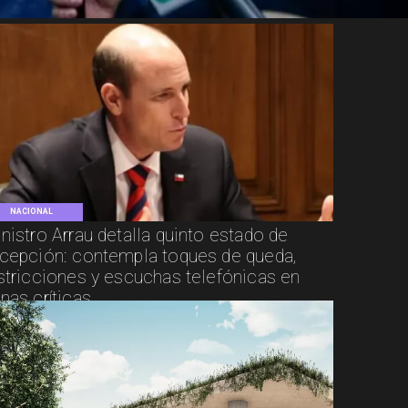
NACIONAL
nistro Arrau detalla quinto estado de
cepción: contempla toques de queda,
stricciones y escuchas telefónicas en
nas críticas