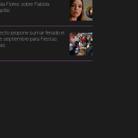
la Flores sobre Fabiola
illai
ecto propone sumar feriado el
e septiembre para Fiestas
ias