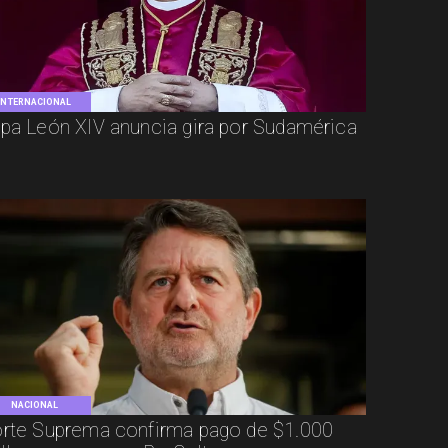
INTERNACIONAL
pa León XIV anuncia gira por Sudamérica
NACIONAL
rte Suprema confirma pago de $1.000