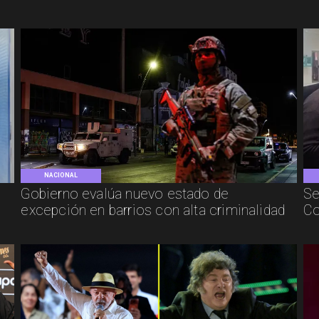
NACIONAL
Gobierno evalúa nuevo estado de
Se
excepción en barrios con alta criminalidad
Co