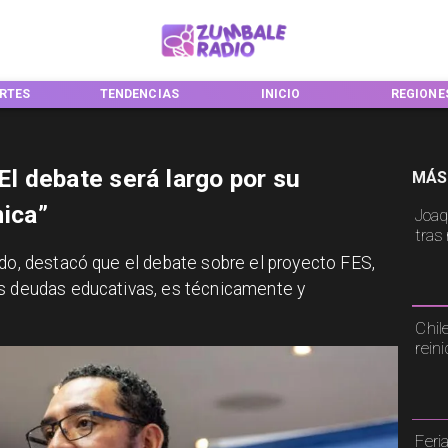
ENCIAS
INICIO
REGIONES
NACION
“El debate será largo por su
MÁS
nica”
Joaq
tras
ldo, destacó que el debate sobre el proyecto FES,
as deudas educativas, es técnicamente y
Chil
rein
Feri