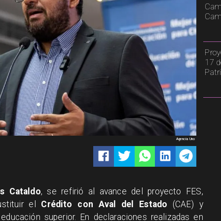
Cami
Camp
Proy
17 d
Patr
Agencia Uno
ás Cataldo
, se refirió al avance del proyecto FES,
stituir el
Crédito con Aval del Estado
(CAE) y
 educación superior. En declaraciones realizadas en