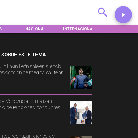
AL
INTERNACIONAL
DEPORTES
TENDENCIAS
 SOBRE ESTE TEMA
uín Lavín León sale en silencio
 revocación de medida cautelar
e y Venezuela formalizan
icio de relaciones consulares
antes rechazan dichos de