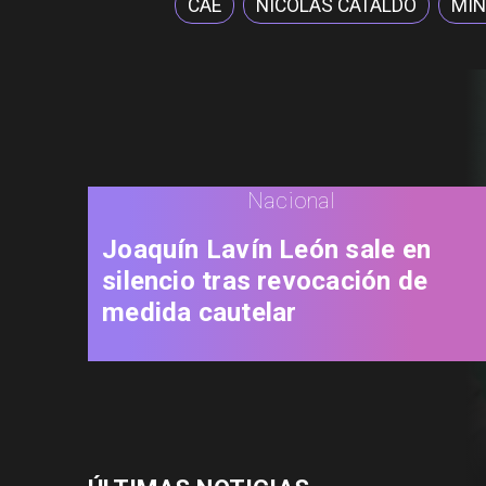
CAE
NICOLÁS CATALDO
MIN
Nacional
Joaquín Lavín León sale en
silencio tras revocación de
medida cautelar