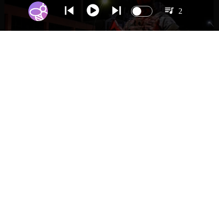
2
NACIONAL
Gobierno evalúa nuevo estado de
excepción en barrios con alta criminalidad