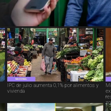
NACIONAL
IPC de julio aumenta 0,1% por alimentos y
Mi
vivienda
ex
re
zo