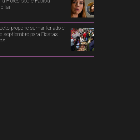
la Flores sobre Fabiola
illai
ecto propone sumar feriado el
e septiembre para Fiestas
ias