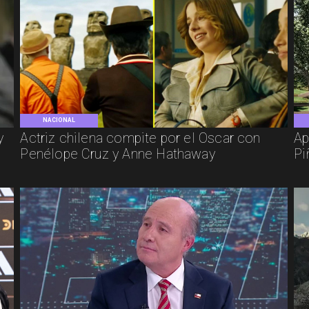
NACIONAL
y
Actriz chilena compite por el Oscar con
Ap
Penélope Cruz y Anne Hathaway
Pi