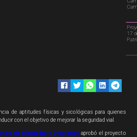
Cami
Camp
Proy
17 d
Patr
encia de aptitudes físicas y sicológicas para quienes
ucir con el objetivo de mejorar la seguridad vial.
mara de Diputadas y Diputados
aprobó el proyecto