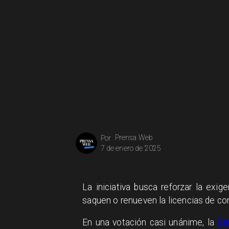
Prensa Web
Por
7 de enero de 2025
La iniciativa busca reforzar la exig
saquen o renueven la licencias de cond
En una votación casi unánime, la
Cá