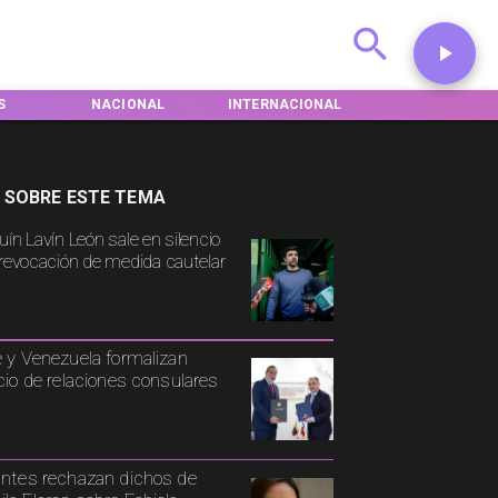
S
NACIONAL
INTERNACIONAL
DEPORTES
 SOBRE ESTE TEMA
uín Lavín León sale en silencio
 revocación de medida cautelar
e y Venezuela formalizan
icio de relaciones consulares
antes rechazan dichos de