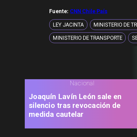
Fuente:
CNN Chile País
LEY JACINTA
MINISTERIO DE 
MINISTERIO DE TRANSPORTE
S
Nacional
Joaquín Lavín León sale en
silencio tras revocación de
medida cautelar