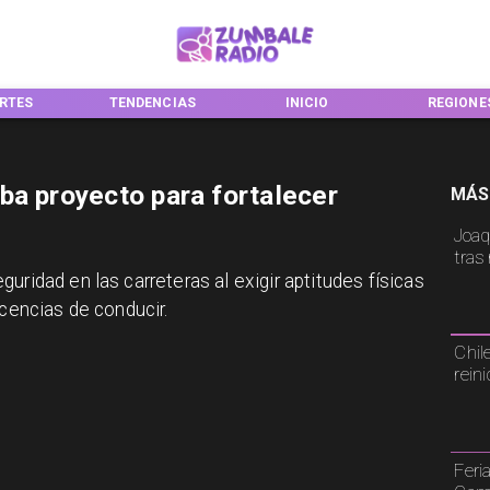
RTES
TENDENCIAS
INICIO
REGIONE
ba proyecto para fortalecer
MÁS
Joaq
tras
uridad en las carreteras al exigir aptitudes físicas
icencias de conducir.
Chil
rein
Feri