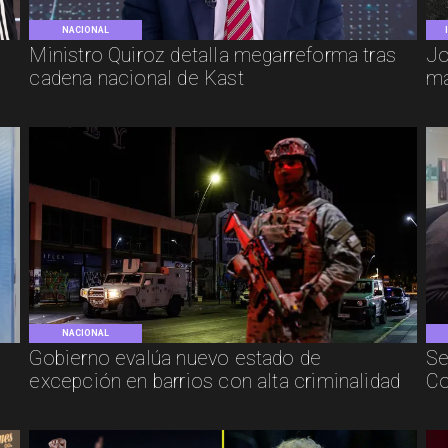
NACIONAL
e
Ministro Quiroz detalla megarreforma tras
Jo
cadena nacional de Kast
má
NACIONAL
Gobierno evalúa nuevo estado de
Se
excepción en barrios con alta criminalidad
Co