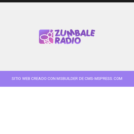
SITIO WEB CREADO CON MSBUILDER DE CMS-MSPRESS.COM