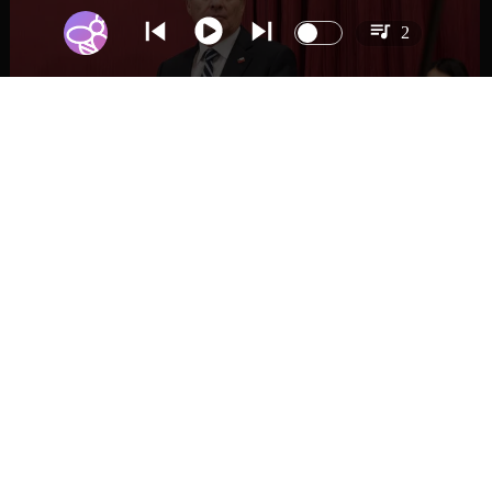
2
NACIONAL
Gobierno busca vetar tres artículos en
megarreforma