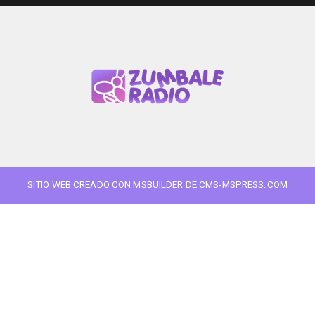
SITIO WEB CREADO CON MSBUILDER DE CMS-MSPRESS.COM